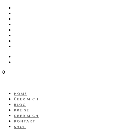
HOME
ÜBER MICH
BLOG
PREISE
ÜBER MICH
KONTAKT
SHOP
PROJEKT AUTOS
0
HOME
ÜBER MICH
BLOG
PREISE
ÜBER MICH
KONTAKT
SHOP