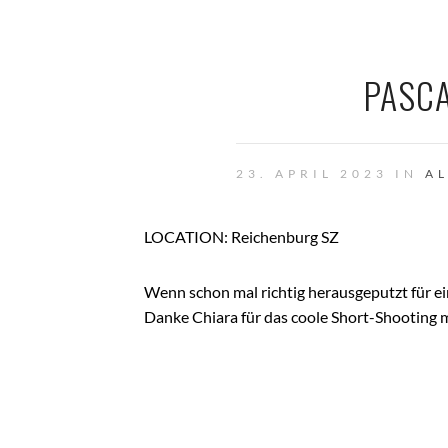
PASCA
23. APRIL 2023 IN
A
LOCATION: Reichenburg SZ
Wenn schon mal richtig herausgeputzt für ei
Danke Chiara für das coole Short-Shooting 