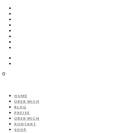
HOME
ÜBER MICH
BLOG
PREISE
ÜBER MICH
KONTAKT
SHOP
PROJEKT AUTOS
0
HOME
ÜBER MICH
BLOG
PREISE
ÜBER MICH
KONTAKT
SHOP